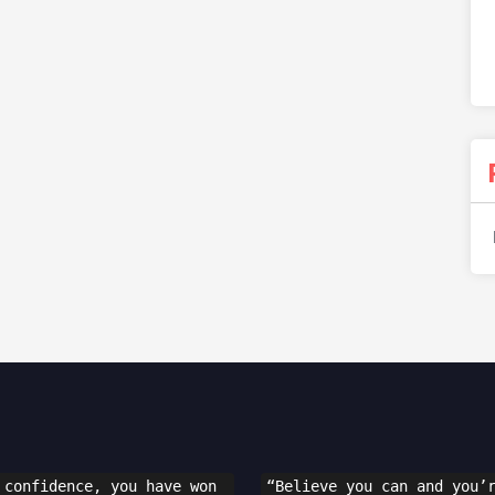
 confidence, you have won 
“Believe you can and you’r